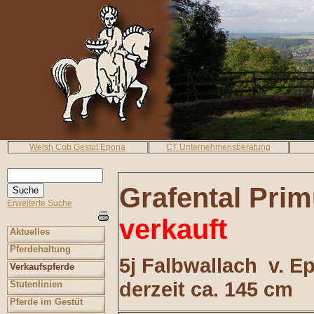
Welsh Cob Gestüt Epona
CT Unternehmensberatung
Grafental Pri
Erweiterte Suche
verkauft
Aktuelles
Pferdehaltung
5j Falbwallach v. Ep
Verkaufspferde
derzeit ca. 145 cm
Stutenlinien
Pferde im Gestüt