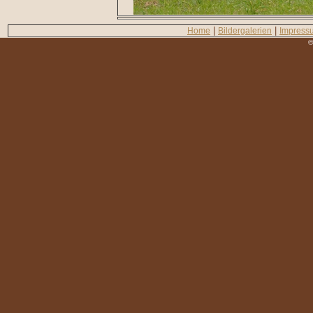
|
|
Home
Bildergalerien
Impress
©