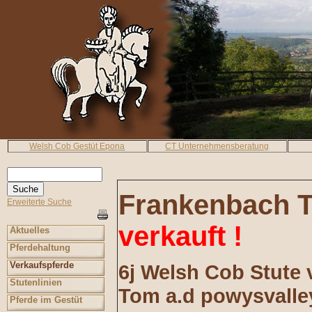
Welsh Cob Gestüt Epona
CT Unternehmensberatung
Frankenbach T
Erweiterte Suche
verkauft !
Aktuelles
Pferdehaltung
Verkaufspferde
6j Welsh Cob Stute
Stutenlinien
Tom a.d powysvalley
Pferde im Gestüt