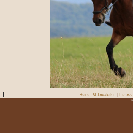
|
|
Home
Bildergalerien
Impress
©