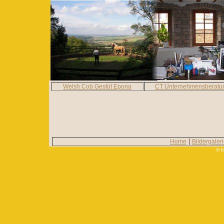
Welsh Cob Gestüt Epona
CT Unternehmensberatu
|
Home
Bildergaler
© b